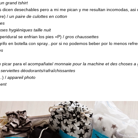
un grand tshirt
s dicen desechables pero a mi me pican y me resultan incomodas, as
re) /
un paire de culottes en cotton
tes
es hygiéniques taille nuit
eridural se enfrian los pies =P) /
gros chaussettes
ifo en botella con spray...por si no podemos beber por lo menos refr
es
 picar para el acompañate/
monnaie pour la machine et des choses a 
/
serviettes déodorants/rafraîchissantes
.) /
appareil photo
ment