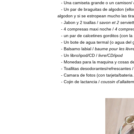
- U
na camiseta grande o un camison/
- Un par de braguitas de algodon (ello
algodon y si se estropean mucho las tira
- Jabon y 2 toallas /
savon et 2 serviet
- 4 compresas maxi noche /
4 compress
- un par de calcetines gorditos (con la p
- Un bote de agua termal (o agua del gr
- Balsamo labial /
baume pour les lèvr
- Un libro/ipod/CD /
livre/CD/ipod
- Monedas para la maquina y cosas de
- Toallitas desodorantes/refrescantes 
- Camara de fotos (con tarjeta/bateria..
- Cojin de lactancia /
coussin d'allaite