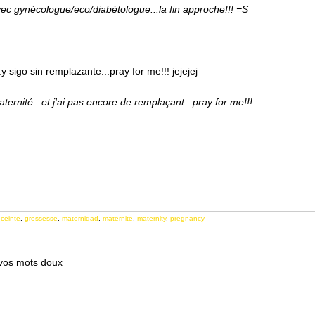
avec gynécologue/eco/diabétologue...la fin approche!!! =S
 sigo sin remplazante...pray for me!!! jejejej
rnité...et j'ai pas encore de remplaçant...pray for me!!!
ceinte
,
grossesse
,
maternidad
,
maternite
,
maternity
,
pregnancy
 vos mots doux