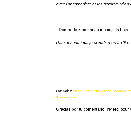
avec l’anesthésiste et les derniers rdv 
- Dentro de 5 semanas me cojo la baja...y
Dans 5 semaines je prends mon arrêt mate
Categorías:
choses
,
cosas
,
curiosidades
,
embarazo
,
en
0 comentarios
Gracias por tu comentario!!!/Merci pour