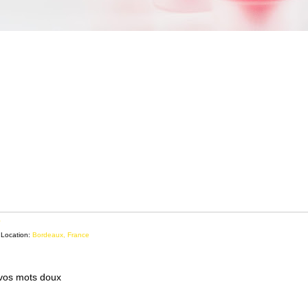
a
Location:
Bordeaux, France
 vos mots doux