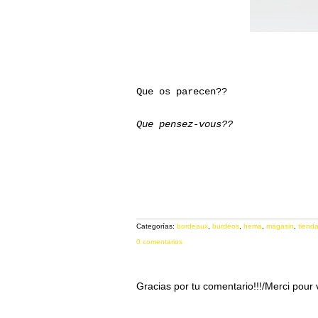
Que os parecen??
Que pensez-vous??
Categorías:
bordeaux
,
burdeos
,
hema
,
magasin
,
tiend
0 comentarios
Gracias por tu comentario!!!/Merci pour