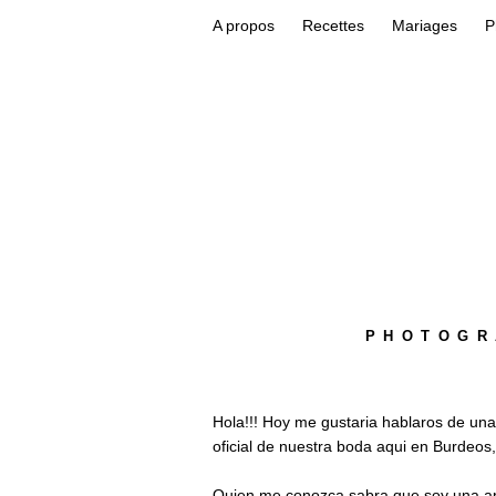
A propos
Recettes
Mariages
P
PHOTOGR
Hola!!! Hoy me gustaria hablaros de una
oficial de nuestra boda aqui en Burdeos
Quien me conozca sabra que soy una apa