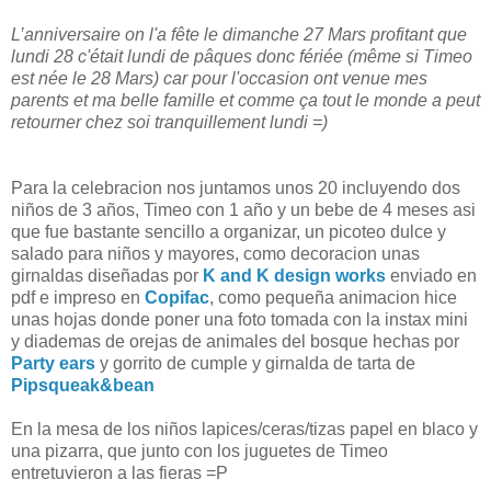
L’anniversaire on l'a fête le dimanche 27 Mars profitant que
lundi 28 c'était lundi de pâques donc fériée (même si Timeo
est née le 28 Mars) car pour l'occasion ont venue mes
parents et ma belle famille et comme ça tout le monde a peut
retourner chez soi tranquillement lundi =)
Para la celebracion nos juntamos unos 20 incluyendo dos
niños de 3 años, Timeo con 1 año y un bebe de 4 meses asi
que fue bastante sencillo a organizar, un picoteo dulce y
salado para niños y mayores, como decoracion unas
girnaldas diseñadas por
K and K design works
enviado en
pdf e impreso en
Copifac
, como pequeña animacion hice
unas hojas donde poner una foto tomada con la instax mini
y diademas de orejas de animales del bosque hechas por
Party ears
y gorrito de cumple y girnalda de tarta de
Pipsqueak&bean
En la mesa de los niños lapices/ceras/tizas papel en blaco y
una pizarra, que junto con los juguetes de Timeo
entretuvieron a las fieras =P