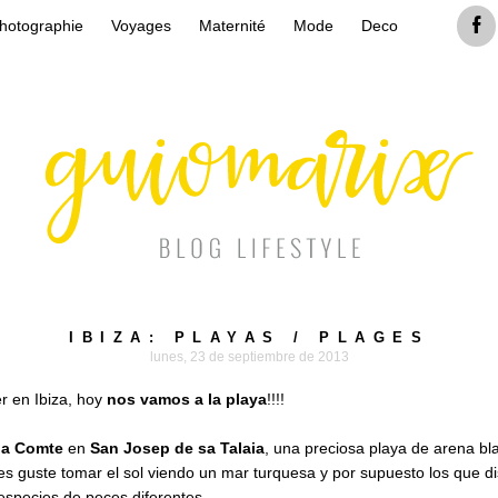
hotographie
Voyages
Maternité
Mode
Deco
IBIZA: PLAYAS / PLAGES
lunes, 23 de septiembre de 2013
r en Ibiza, hoy
nos vamos a la playa
!!!!
la Comte
en
San Josep de sa Talaia
, una preciosa playa de arena b
es guste tomar el sol viendo un mar turquesa y por supuesto los que d
especies de peces diferentes