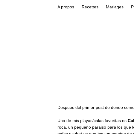
A propos
Recettes
Mariages
P
Despues del primer post de donde come
Una de mis playas/calas favoritas es
Ca
roca, un pequeño paraiso para los que l
gafas y tubo) ya que hay un monton de 