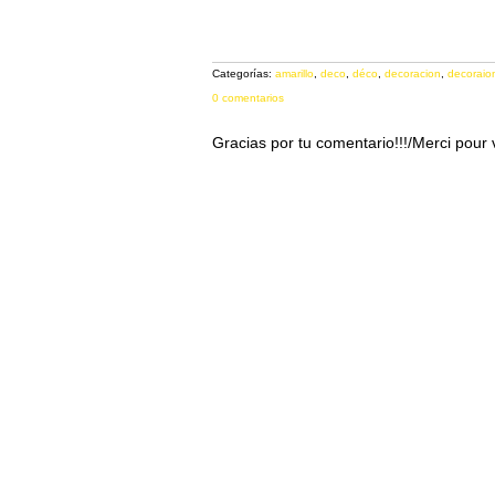
Categorías:
amarillo
,
deco
,
déco
,
decoracion
,
decoraio
0 comentarios
Gracias por tu comentario!!!/Merci pour