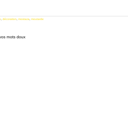
n
,
décoration
,
mostaza
,
moutarde
 vos mots doux