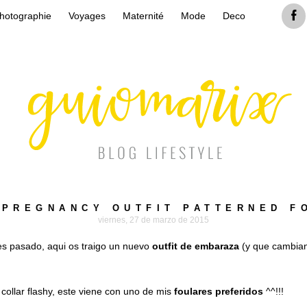
hotographie
Voyages
Maternité
Mode
Deco
 PREGNANCY OUTFIT PATTERNED F
viernes, 27 de marzo de 2015
nes pasado, aqui os traigo un nuevo
outfit de embaraza
(y que cambian
collar flashy, este viene con uno de mis
foulares preferidos
^^!!!