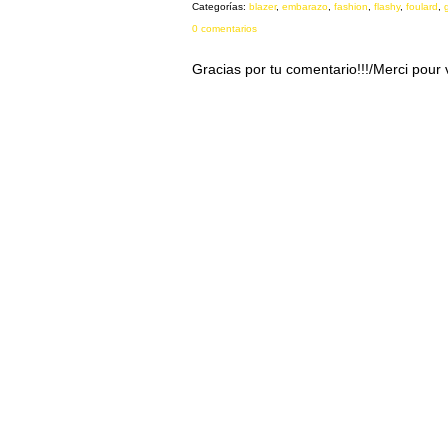
Categorías:
blazer
,
embarazo
,
fashion
,
flashy
,
foulard
,
0 comentarios
Gracias por tu comentario!!!/Merci pour