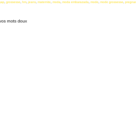
gap
,
grossesse
,
hm
,
jeans
,
maternite
,
moda
,
moda embarazada
,
mode
,
mode grossesse
,
pregna
 vos mots doux