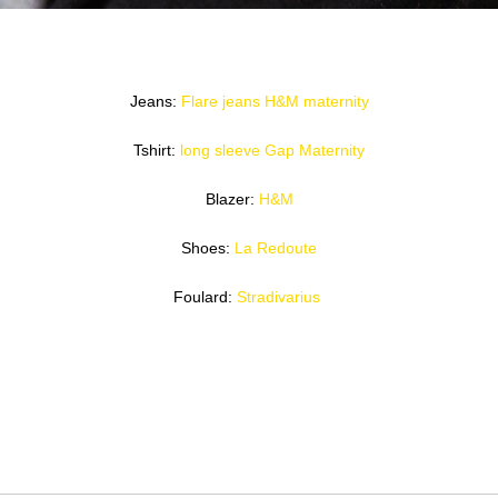
Jeans:
Flare jeans H&M maternity
Tshirt:
long sleeve Gap Maternity
Blazer:
H&M
Shoes:
La Redoute
Foulard:
Stradivarius