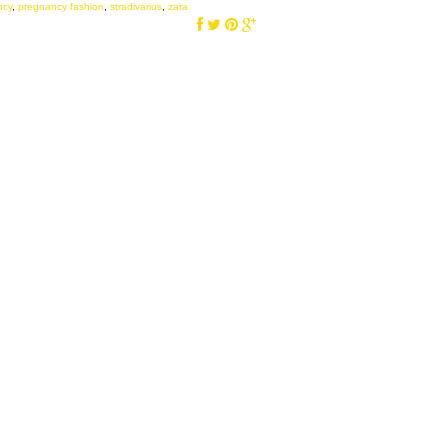
ncy
,
pregnancy fashion
,
stradivarius
,
zara