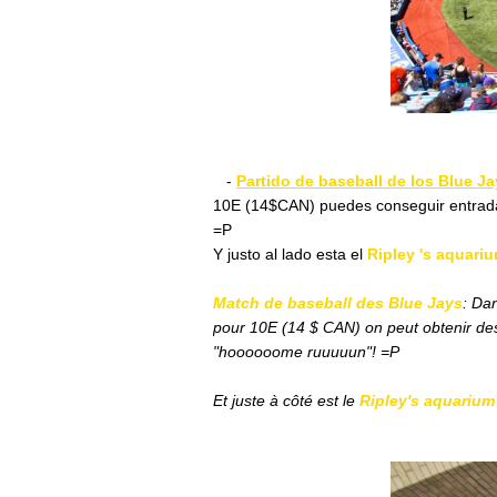
-
Partido de baseball de los Blue J
10E (14$CAN) puedes conseguir entradas
=P
Y justo al lado esta el
Ripley 's aquari
Match de baseball des Blue Jays
: Da
pour 10E (14 $ CAN) on peut obtenir des
"hoooooome ruuuuun"! =P
Et juste à côté est le
Ripley's aquarium