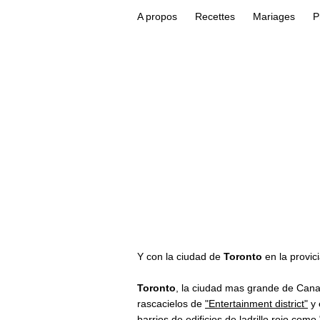
A propos
Recettes
Mariages
P
Y con la ciudad de
Toronto
en la provic
Toronto
, la ciudad mas grande de Cana
rascacielos de
"Entertainment district"
y 
barrios de edificios de ladrillo rojo como