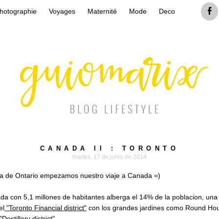
hotographie
Voyages
Maternité
Mode
Deco
CANADA II : TORONTO
martes, 17 de junio de 2014
ia de Ontario empezamos nuestro viaje a Canada =)
da con 5,1 millones de habitantes alberga el 14% de la poblacion, una
el
"Toronto Financial district"
con los grandes jardines como Round Hous
"Destillery district"