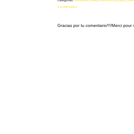
Categorías:
bordeaux
,
diesel
,
evenement
,
privée
,
soiré
0 comentarios
Gracias por tu comentario!!!/Merci pour