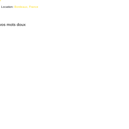
e
Location:
Bordeaux, France
 vos mots doux