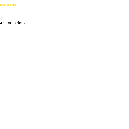
ceta
,
recette
 vos mots doux