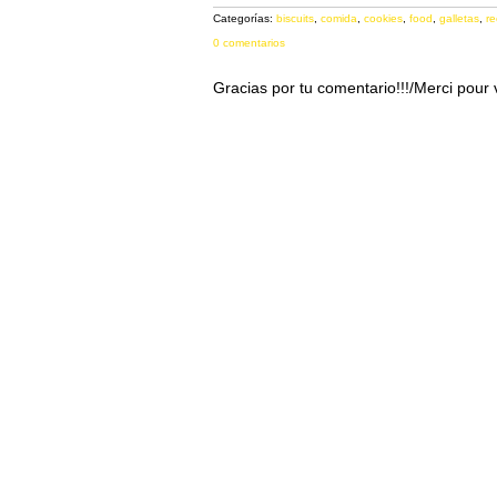
Categorías:
biscuits
,
comida
,
cookies
,
food
,
galletas
,
re
0 comentarios
Gracias por tu comentario!!!/Merci pour