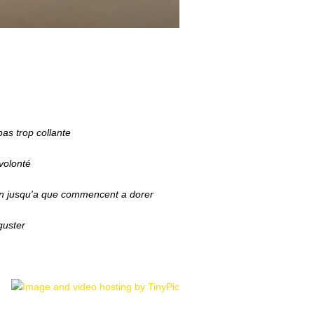
pas trop collante
volonté
n jusqu'a que commencent a dorer
eguster