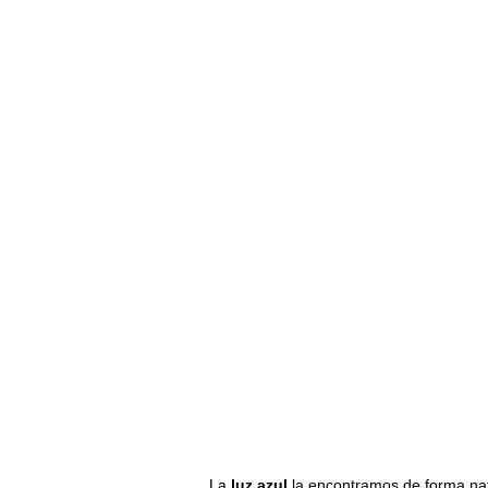
La
luz azul
la encontramos de
forma na