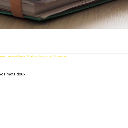
ière
,
Lumière bleue
,
lunettes
,
luz
,
luz azul
,
watson
 vos mots doux