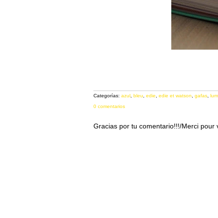
Categorías:
azul
,
bleu
,
edie
,
edie et watson
,
gafas
,
lum
0 comentarios
Gracias por tu comentario!!!/Merci pour