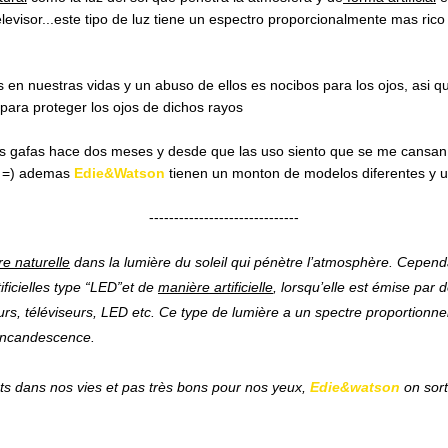
visor...este tipo de luz tiene un espectro proporcionalmente mas rico e
 en nuestras vidas y un abuso de ellos es nocibos para los ojos, asi
 para proteger los ojos de dichos rayos
as gafas hace dos meses y desde que las uso siento que se me cansan 
a =) ademas
Edie&Watson
tienen un monton de modelos diferentes y u
------------------------------
e naturelle
dans la lumière du soleil qui pénètre l’atmosphère. Cepend
ificielles type “LED”et d
e
manière artificielle
, lorsqu’elle est émise par 
urs, téléviseurs, LED etc. Ce type de lumière a un spectre proportionn
 incandescence.
ts dans nos vies et pas très bons pour nos yeux,
Edie&watson
on sort