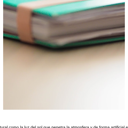
tural
como la luz del sol que penetra la atmosfera y de
forma artificial
e