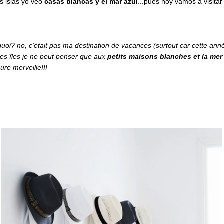
s islas yo veo
casas blancas y el mar azul
...pues hoy vamos a visita
uoi? no, c'était pas ma destination de vacances (surtout car cette ann
es îles je ne peut penser que aux
petits maisons blanches et la mer
ure merveille!!!