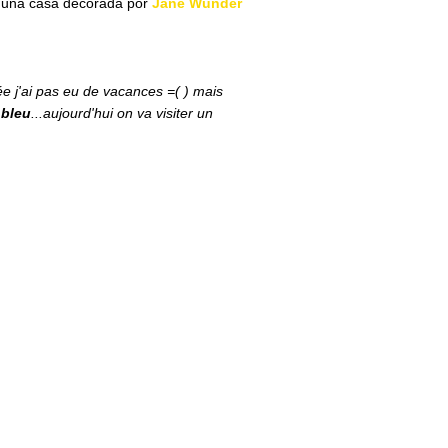
r una casa decorada por
Jane Wunder
ée j'ai pas eu de vacances =( ) mais
 bleu
...aujourd'hui on va visiter un