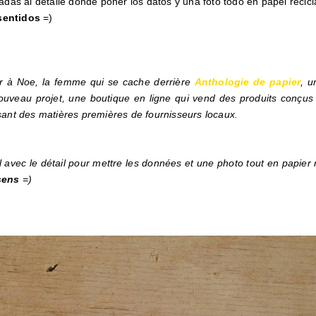
das al detalle donde poner los datos y una foto todo en papel recic
sentidos
=)
er à Noe, la femme qui se cache derrière
Anthologie de papier
, u
 nouveau projet, une boutique en ligne qui vend des produits conçus
lisant des matières premières de fournisseurs locaux.
l avec le détail pour mettre les données et une photo tout en papier
sens
=)