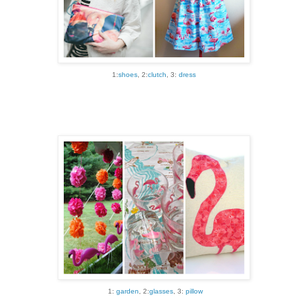
1:
shoes
, 2:
clutch
, 3:
dress
1:
garden
, 2:
glasses
, 3:
pillow