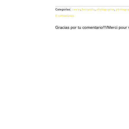
Categorías:
cancer
,
fotografia
,
photographie
,
photogra
0 comentarios
Gracias por tu comentario!!!/Merci pour