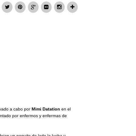
vado a cabo por
Mimi Datation
en el
mentado por enfermos y enfermas de
ejan un poquito de lado la lucha y