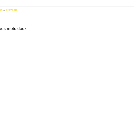
phy
,
proyecto
 vos mots doux