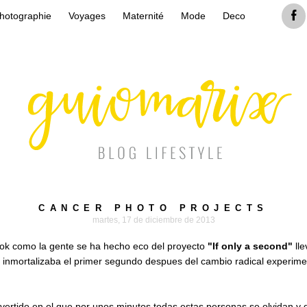
hotographie
Voyages
Maternité
Mode
Deco
CANCER PHOTO PROJECTS
martes, 17 de diciembre de 2013
ok como la gente se ha hecho eco del proyecto
"If only a second"
lle
o) inmortalizaba el primer segundo despues del cambio radical experi
vertido en el que por unos minutos todas estas personas se olvidan y d