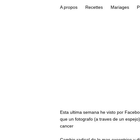
A propos
Recettes
Mariages
P
Esta ultima semana he visto por Facebo
que un fotografo (a traves de un espej
cancer
Cambio radical de lo mas excentrico y di