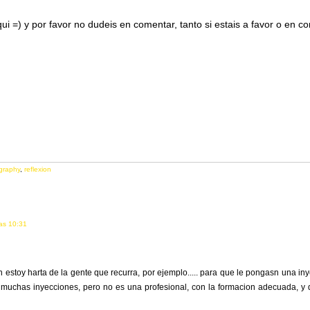
qui =) y por favor no dudeis en comentar, tanto si estais a favor o en c
graphy
,
reflexion
as 10:31
 estoy harta de la gente que recurra, por ejemplo..... para que le pongasn una iny
 muchas inyecciones, pero no es una profesional, con la formacion adecuada, 