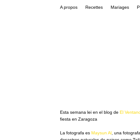
A propos
Recettes
Mariages
P
Esta semana lei en el blog de
El Ventan
fiesta en Zaragoza
La fotografa es
Maysun Al
, una fotograf
desastres naturales de paises como Tail