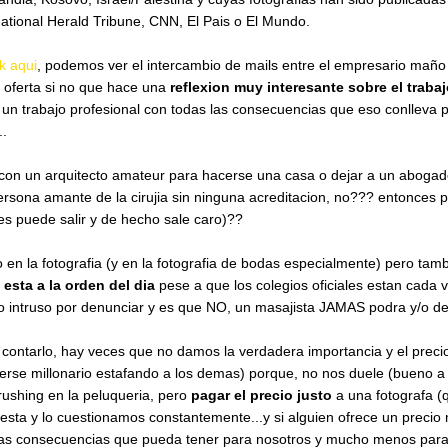
national Herald Tribune, CNN, El Pais o El Mundo.
ck aqui
, podemos ver el intercambio de mails entre el empresario maño y 
 oferta si no que hace una
reflexion muy interesante sobre el traba
 un trabajo profesional con todas las consecuencias que eso conlleva 
..
r con un arquitecto amateur para hacerse una casa o dejar a un abogad
sona amante de la cirujia sin ninguna acreditacion, no??? entonces p
s puede salir y de hecho sale caro)??
n la fotografia (y en la fotografia de bodas especialmente) pero tamb
 esta a la orden del dia
pese a que los colegios oficiales estan cada
intruso por denunciar y es que NO, un masajista JAMAS podra y/o de
 contarlo, hay veces que no damos la verdadera importancia y el precio
rse millonario estafando a los demas) porque, no nos duele (bueno a mi
ushing en la peluqueria, pero
pagar el precio justo
a una fotografa (
 cuesta y lo cuestionamos constantemente...y si alguien ofrece un prec
s consecuencias que pueda tener para nosotros y mucho menos para