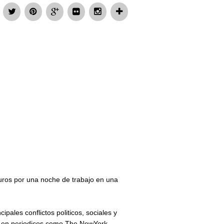
euros por una noche de trabajo en una
pales conflictos politicos, sociales y
as en periodicos como The NewYork