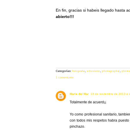
En fin, gracias si habeis llegado hasta a
abierto!!!
Categorías:
fotografia
,
intrusismo
,
photographie
,
photo
1 comentario
Maria del Mar
18 de noviembre de 2013 a l
Totalmente de acuerd¡¡
Yo como profesional sanitario, tambien
con todos mis respetos habra puesto
pinchazo.