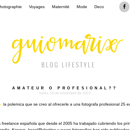
hotographie
Voyages
Maternité
Mode
Deco
AMATEUR O PROFESIONAL??
lunes, 18 de noviembre de 2013
o
la polemica que se creo al ofrecerle a una fotografa profesional 25 
a freelance española que desde el 2005 ha trabajado cubriendo los princi
andia, Kosovo, Israel/Palestina y cuyas fotografias han sido publicad