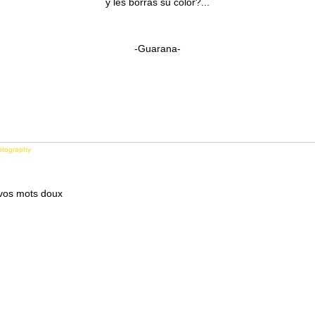
y les borras su color?...
-Guarana-
otography
 vos mots doux