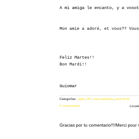
A mi amiga le encanto, y a vosot
Mon amie a adoré, et vous?? Vous
Feliz Martes!!
Bon Mardi!!
Guiomar
Categorías:
cajita
,
DIY
,
manualidades
,
petit boite
0 comentarios
Locat
Gracias por tu comentario!!!/Merci pour